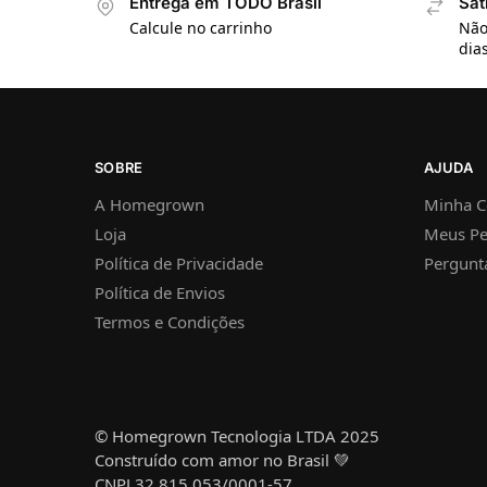
Entrega em TODO Brasil
Sat
Calcule no carrinho
Não
dia
SOBRE
AJUDA
A Homegrown
Minha C
Loja
Meus Pe
Política de Privacidade
Pergunt
Política de Envios
Termos e Condições
© Homegrown Tecnologia LTDA 2025
Construído com amor no Brasil 💚
CNPJ 32.815.053/0001-57