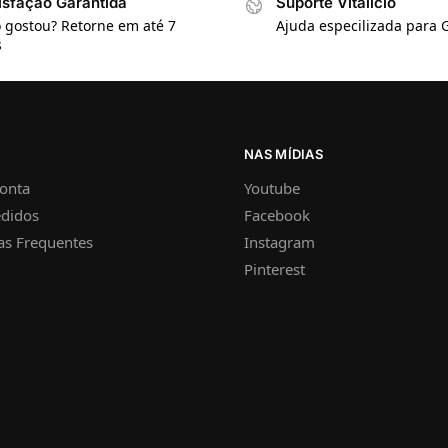
isfação Garantida
Suporte Vitalício
 gostou? Retorne em até 7
Ajuda especilizada para
s
NAS MÍDIAS
onta
Youtube
didos
Facebook
as Frequentes
Instagram
Pinterest