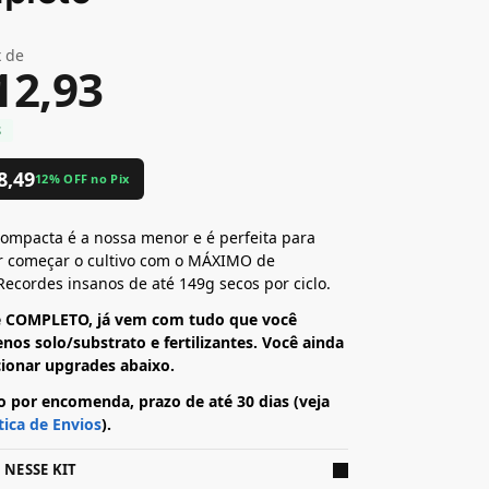
x de
12,93
8,49
12% OFF no Pix
ompacta é a nossa menor e é perfeita para
 começar o cultivo com o MÁXIMO de
 Recordes insanos de até 149g secos por ciclo.
 é COMPLETO, já vem com tudo que você
nos solo/substrato e fertilizantes. Você ainda
cionar upgrades abaixo.
o por encomenda, prazo de até 30 dias (veja
tica de Envios
).
 NESSE KIT