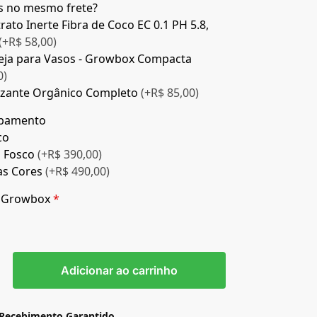
is no mesmo frete?
rato Inerte Fibra de Coco EC 0.1 PH 5.8,
(+R$ 58,00)
eja para Vasos - Growbox Compacta
0)
lizante Orgânico Completo
(+R$ 85,00)
abamento
co
o Fosco
(+R$ 390,00)
as Cores
(+R$ 490,00)
a Growbox
*
m
m
Adicionar ao carrinho
 Recebimento Garantido