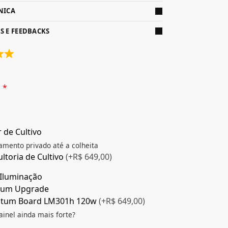
NICA
S E FEEDBACKS
m
*
 de Cultivo
ento privado até a colheita
ltoria de Cultivo
(+R$ 649,00)
Iluminação
um Upgrade
tum Board LM301h 120w
(+R$ 649,00)
inel ainda mais forte?