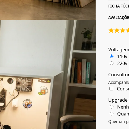
FICHA TÉC
AVALIAÇÕE
Voltage
110v
220v
Consultor
Acompanham
Consu
Upgrade 
Nenh
Quan
Quer um pa