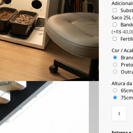
Adiciona
Subst
Saco 25L
Band
(+R$ 40,0
Ferti
Cor / Ac
Bran
Pret
Outr
Altura d
65c
75c
Entrega e