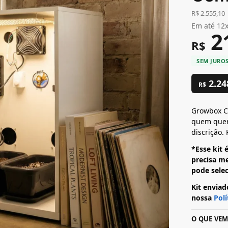
R$
2.555,10
Em até 12
2
R$
2.24
R$
Growbox C
quem quer
discrição.
*Esse kit
precisa me
pode sele
Kit enviad
nossa
Polí
O QUE VEM