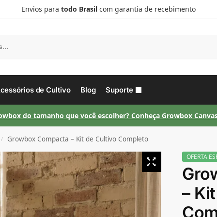
Envios para
todo Brasil
com garantia de recebimento
P
cessórios de Cultivo
Blog
Suporte
owbox do tamanho que você escolher? Conheça Growbox Canvas
Growbox Compacta – Kit de Cultivo Completo
/
OFERTA ES
Gro
– Ki
Com