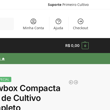
Suporte
Primeiro Cultivo
esquisar
Minha Conta
Ajuda
Checkout
R$
0,00
0
 🔥
PECIAL
wbox Compacta
t de Cultivo
pleto