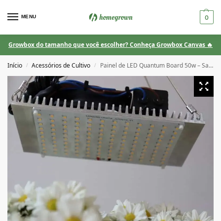
MENU
0
Growbox do tamanho que você escolher? Conheça Growbox Canvas 🔥
Início
Acessórios de Cultivo
Painel de LED Quantum Board 50w – Samsung LM301B/H 3500k + Deep Red
/
/