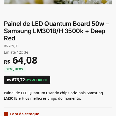
Painel de LED Quantum Board 50w –
Samsung LM301B/H 3500k + Deep
Red
R$
769,00
Em até 12x de
64,08
R$
676,72
12% OFF no Pix
R$
Painel de LED Quantum usando chips originais Samsung
LM301B e H os melhores chips do momento.
Fora de estoque